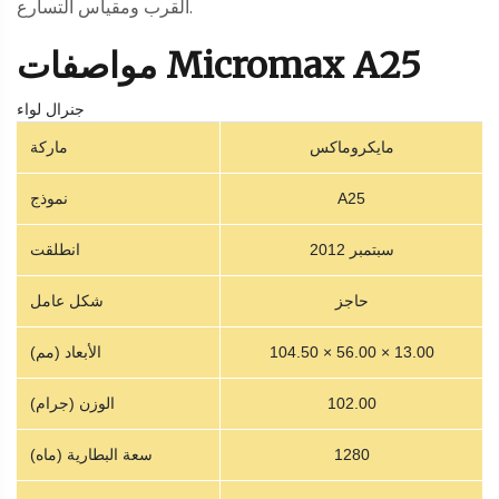
القرب ومقياس التسارع.
مواصفات Micromax A25
جنرال لواء
مايكروماكس
ماركة
A25
نموذج
سبتمبر 2012
انطلقت
حاجز
شكل عامل
104.50 × 56.00 × 13.00
الأبعاد (مم)
102.00
الوزن (جرام)
1280
سعة البطارية (ماه)