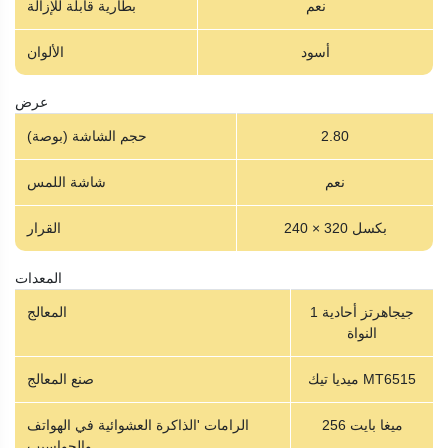
نعم
بطارية قابلة للإزالة
أسود
الألوان
عرض
2.80
حجم الشاشة (بوصة)
نعم
شاشة اللمس
240 × 320 بكسل
القرار
المعدات
1 جيجاهرتز أحادية
المعالج
النواة
ميديا ​​تيك MT6515
صنع المعالج
256 ميغا بايت
الرامات 'الذاكرة العشوائية في الهواتف
والحواسيب