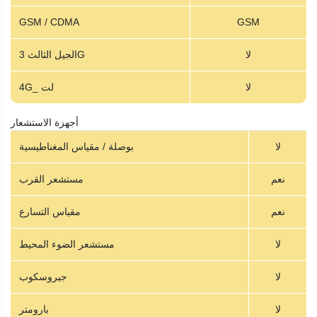
GSM / CDMA
GSM
لا
الجيل الثالث 3G
لا
4G_ لت
أجهزة الاستشعار
لا
بوصلة / مقياس المغناطيسية
نعم
مستشعر القرب
نعم
مقياس التسارع
لا
مستشعر الضوء المحيط
لا
جيروسكوب
لا
بارومتر